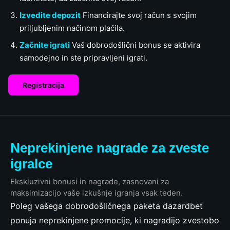
Izvedite depozit
Financirajte svoj račun s svojim
priljubljenim načinom plačila.
Začnite igrati
Vaš dobrodošlični bonus se aktivira
samodejno in ste pripravljeni igrati.
Registracija
Neprekinjene nagrade za zveste
igralce
Ekskluzivni bonusi in nagrade, zasnovani za
maksimizacijo vaše izkušnje igranja vsak teden.
Poleg vašega dobrodošličnega paketa dazardbet
ponuja neprekinjene promocije, ki nagradijo zvestobo