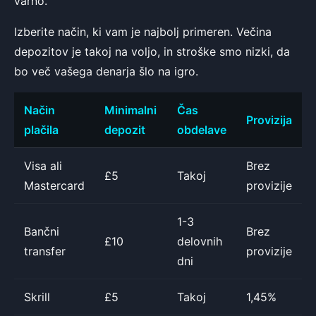
varno.
Izberite način, ki vam je najbolj primeren. Večina
depozitov je takoj na voljo, in stroške smo nizki, da
bo več vašega denarja šlo na igro.
Način
Minimalni
Čas
Provizija
plačila
depozit
obdelave
Visa ali
Brez
£5
Takoj
Mastercard
provizije
1-3
Bančni
Brez
£10
delovnih
transfer
provizije
dni
Skrill
£5
Takoj
1,45%