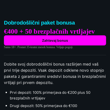
Dobrodošlični paket bonusa
€400 + 50 brezplačnih vrtljajev
Zahtevaj bonus
Samo 18+. Promet 35-kratni znesek bonusa. Veljajo pogoji.
Dobite svoj dobrodošlični bonus razširjen med vaš
prvi trije depoziti. Vsak depozit odklene novo stopnjo
paketa z garantiranimi sredstvi bonusa in brezplačnimi
vrtljaji pri prvem depozitu.
Prvi depozit: 100% primerjava do €200 plus 50
brezplačnih vrtljajev
Drugi depozit: 50% primerjava do €100