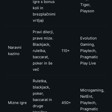
igre s bonus
Tiger,
koli in
Playson
brezplačnimi
vrtljaji
Pravi dilerji,
prave mize.
Evolution
Blackjack,
Gaming,
Naravni
ruletka,
110+
Playtech,
kazino
baccarat,
Pragmatic
poker in še
Play Live
več
Ruletka,
blackjack,
Microgaming,
poker,
NetEnt,
baccarat in
Mizne igre
450+
Playtech,
druge
Pragmatic