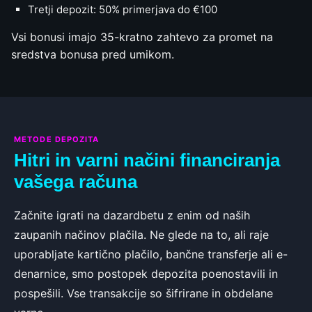
Tretji depozit: 50% primerjava do €100
Vsi bonusi imajo 35-kratno zahtevo za promet na
sredstva bonusa pred umikom.
METODE DEPOZITA
Hitri in varni načini financiranja
vašega računa
Začnite igrati na dazardbetu z enim od naših
zaupanih načinov plačila. Ne glede na to, ali raje
uporabljate kartično plačilo, bančne transferje ali e-
denarnice, smo postopek depozita poenostavili in
pospešili. Vse transakcije so šifrirane in obdelane