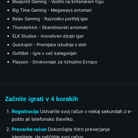
Blueprint Gaming - Vodilni na britanskem trgu
Big Time Gaming - Megaways avtomati
Relax Gaming - Raznoliko portfelj iger
Thunderkick - Skandinavski avtomati
ELK Studios - Inovativen dizajn iger
Quickspin - Premijske izkušnje s sloti
iSoftBet - Igre v več kategorijah
Playson - Strokovnjak za Vzhodno Evropo
Začnite igrati v 4 korakih
Registracija
Ustvarite svoj račun v nekaj sekundah z e-
pošto ali telefonsko številko.
Preverite račun
Dokončajte hitro preverjanje
identitete, da zaščitite svoj račun.