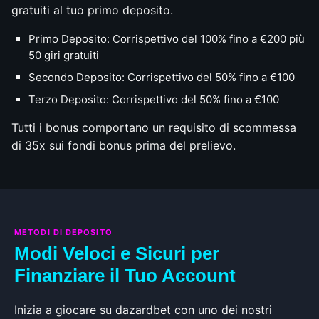
gratuiti al tuo primo deposito.
Primo Deposito: Corrispettivo del 100% fino a €200 più
50 giri gratuiti
Secondo Deposito: Corrispettivo del 50% fino a €100
Terzo Deposito: Corrispettivo del 50% fino a €100
Tutti i bonus comportano un requisito di scommessa
di 35x sui fondi bonus prima del prelievo.
METODI DI DEPOSITO
Modi Veloci e Sicuri per
Finanziare il Tuo Account
Inizia a giocare su dazardbet con uno dei nostri