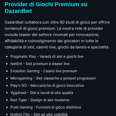
Provider di Giochi Premium su
Dazardbet
Dazardbet collabora con oltre 80 studi di gioco per offrire
contenuti di gioco premium. La nostra rete di provider
include leader del settore rinomati per innovazione,
affidabilità e coinvolgimento dei giocatori in tutte le
categorie di slot, casinò live, giochi da tavolo e specialità.
Pragmatic Play - Varietà di slot e giochi live
NetEnt - Slot premium e dealer live
Evolution Gaming - Casinò live premium
Microgaming - Slot classiche e jackpot progressivi
Play'n GO - Meccaniche di gioco innovative
Yggdrasil - Slot e tavoli di alta qualità
Red Tiger - Design di slot moderno
Push Gaming - Funzioni di gioco distintive
Nolimit City - Slot ad alta volatilità