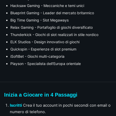
Hacksaw Gaming - Meccaniche e temi unici
Blueprint Gaming - Leader del mercato britannico
Big Time Gaming - Slot Megaways
Relax Gaming - Portafoglio di giochi diversificato
Thunderkick - Giochi di slot realizzati in stile nordico
ELK Studios - Design innovativo di giochi
Quickspin - Esperienze di slot premium
iSoftBet - Giochi multi-categoria
Playson - Specialista dell'Europa orientale
Inizia a Giocare in 4 Passaggi
Iscritti
Crea il tuo account in pochi secondi con email o
numero di telefono.