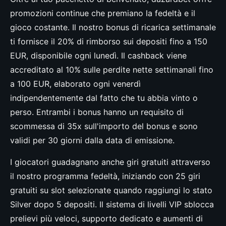
promozioni continue che premiano la fedeltà e il
gioco costante. Il nostro bonus di ricarica settimanale
ti fornisce il 20% di rimborso sui depositi fino a 150
EUR, disponibile ogni lunedì. Il cashback viene
accreditato al 10% sulle perdite nette settimanali fino
a 100 EUR, elaborato ogni venerdì
indipendentemente dal fatto che tu abbia vinto o
perso. Entrambi i bonus hanno un requisito di
scommessa di 35x sull'importo del bonus e sono
validi per 30 giorni dalla data di emissione.
I giocatori guadagnano anche giri gratuiti attraverso
il nostro programma fedeltà, iniziando con 25 giri
gratuiti su slot selezionate quando raggiungi lo stato
Silver dopo 5 depositi. Il sistema di livelli VIP sblocca
prelievi più veloci, supporto dedicato e aumenti di