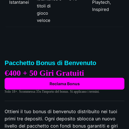
Istantanei
Playtech,
titoli di
Inspired
gioco
veloce
Pacchetto Bonus di Benvenuto
€400 + 50 Giri Gratuiti
Reclama Bonus
Solo 18+. Scommessa 35x l'importo del bonus. Si applicano i termini.
Ottieni il tuo bonus di benvenuto distribuito nei tuoi
primi tre depositi. Ogni deposito sblocca un nuovo
livello del pacchetto con fondi bonus garantiti e giri