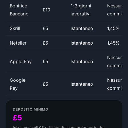
Bonifico
1-3 giorni
Nessuna
£10
Bancario
lavorativi
commissi
Skrill
£5
Istantaneo
1,45%
Neteller
£5
Istantaneo
1,45%
Nessuna
Apple Pay
£5
Istantaneo
commissi
Google
Nessuna
£5
Istantaneo
Pay
commissi
DEPOSITO MINIMO
£5
Inizia con soli £5 utilizzando la maggior parte dei