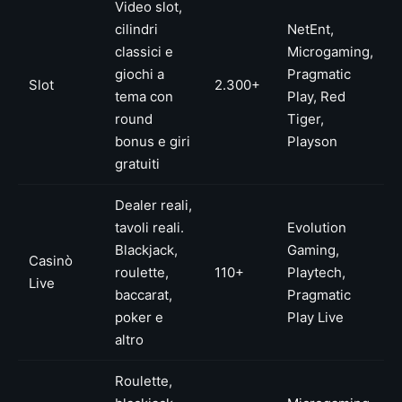
Video slot,
cilindri
NetEnt,
classici e
Microgaming,
giochi a
Pragmatic
Slot
2.300+
tema con
Play, Red
round
Tiger,
bonus e giri
Playson
gratuiti
Dealer reali,
tavoli reali.
Evolution
Blackjack,
Gaming,
Casinò
roulette,
110+
Playtech,
Live
baccarat,
Pragmatic
poker e
Play Live
altro
Roulette,