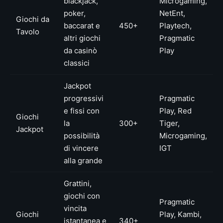
blackjack,
Microgaming,
poker,
NetEnt,
Giochi da
baccarat e
450+
Playtech,
Tavolo
altri giochi
Pragmatic
da casinò
Play
classici
Jackpot
progressivi
Pragmatic
e fissi con
Play, Red
Giochi
la
300+
Tiger,
Jackpot
possibilità
Microgaming,
di vincere
IGT
alla grande
Grattini,
giochi con
Pragmatic
vincita
Giochi
Play, Kambi,
istantanea e
340+