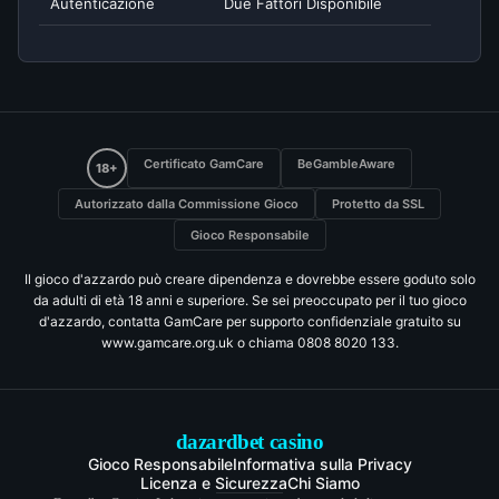
Autenticazione
Due Fattori Disponibile
Certificato GamCare
BeGambleAware
18+
Autorizzato dalla Commissione Gioco
Protetto da SSL
Gioco Responsabile
Il gioco d'azzardo può creare dipendenza e dovrebbe essere goduto solo
da adulti di età 18 anni e superiore. Se sei preoccupato per il tuo gioco
d'azzardo, contatta GamCare per supporto confidenziale gratuito su
www.gamcare.org.uk o chiama 0808 8020 133.
dazardbet casino
Gioco Responsabile
Informativa sulla Privacy
Licenza e Sicurezza
Chi Siamo