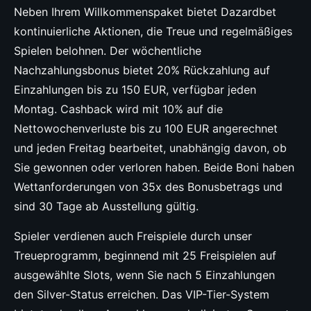
Neben Ihrem Willkommenspaket bietet Dazardbet
kontinuierliche Aktionen, die Treue und regelmäßiges
Spielen belohnen. Der wöchentliche
Nachzahlungsbonus bietet 20% Rückzahlung auf
Einzahlungen bis zu 150 EUR, verfügbar jeden
Montag. Cashback wird mit 10% auf die
Nettowochenverluste bis zu 100 EUR angerechnet
und jeden Freitag bearbeitet, unabhängig davon, ob
Sie gewonnen oder verloren haben. Beide Boni haben
Wettanforderungen von 35x des Bonusbetrags und
sind 30 Tage ab Ausstellung gültig.
Spieler verdienen auch Freispiele durch unser
Treueprogramm, beginnend mit 25 Freispielen auf
ausgewählte Slots, wenn Sie nach 5 Einzahlungen
den Silver-Status erreichen. Das VIP-Tier-System