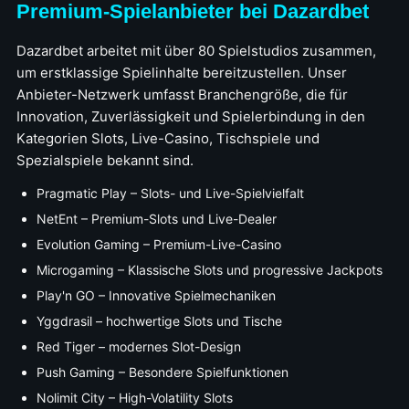
Premium-Spielanbieter bei Dazardbet
Dazardbet arbeitet mit über 80 Spielstudios zusammen,
um erstklassige Spielinhalte bereitzustellen. Unser
Anbieter-Netzwerk umfasst Branchengröße, die für
Innovation, Zuverlässigkeit und Spielerbindung in den
Kategorien Slots, Live-Casino, Tischspiele und
Spezialspiele bekannt sind.
Pragmatic Play – Slots- und Live-Spielvielfalt
NetEnt – Premium-Slots und Live-Dealer
Evolution Gaming – Premium-Live-Casino
Microgaming – Klassische Slots und progressive Jackpots
Play'n GO – Innovative Spielmechaniken
Yggdrasil – hochwertige Slots und Tische
Red Tiger – modernes Slot-Design
Push Gaming – Besondere Spielfunktionen
Nolimit City – High-Volatility Slots