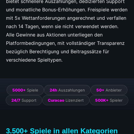
bietet schnellere Auszahlungen, dedizierten Support
und monatliche Bonus-Erhöhungen. Freispiele werden
mit 5x Wettanforderungen angerechnet und verfallen
nach 14 Tagen, wenn sie nicht verwendet werden.
Alle Gewinne aus Aktionen unterliegen den
Platformbedingungen, mit vollständiger Transparenz
bezüglich Berechtigung und Beitragssätze für
verschiedene Spieltypen.
5000+
Spiele
24h
Auszahlungen
50+
Anbieter
24/7
Support
Curacao
Lizenziert
500K+
Spieler
3.500+ Spiele in allen Kategorien