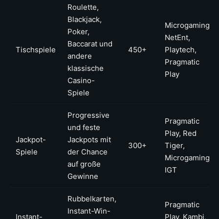
Roulette,
Blackjack,
Microgaming,
Poker,
NetEnt,
Baccarat und
Tischspiele
450+
Playtech,
andere
Pragmatic
klassische
Play
Casino-
Spiele
Progressive
Pragmatic
und feste
Play, Red
Jackpot-
Jackpots mit
300+
Tiger,
Spiele
der Chance
Microgaming,
auf große
IGT
Gewinne
Rubbelkarten,
Pragmatic
Instant-Win-
Instant-
Play, Kambi,