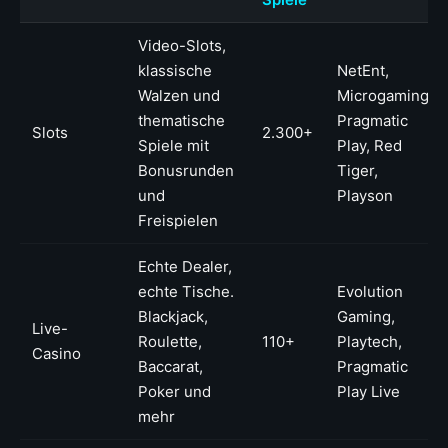
Video-Slots,
klassische
NetEnt,
Walzen und
Microgaming,
thematische
Pragmatic
Slots
2.300+
Spiele mit
Play, Red
Bonusrunden
Tiger,
und
Playson
Freispielen
Echte Dealer,
echte Tische.
Evolution
Blackjack,
Gaming,
Live-
Roulette,
110+
Playtech,
Casino
Baccarat,
Pragmatic
Poker und
Play Live
mehr