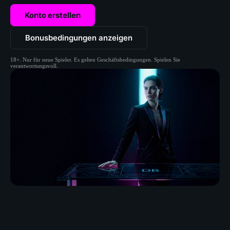
Konto erstellen
Bonusbedingungen anzeigen
18+. Nur für neue Spieler. Es gelten Geschäftsbedingungen. Spielen Sie
verantwortungsvoll.