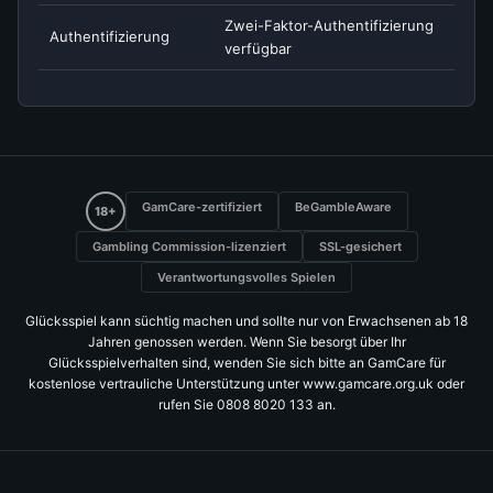
Zwei-Faktor-Authentifizierung
Authentifizierung
verfügbar
GamCare-zertifiziert
BeGambleAware
18+
Gambling Commission-lizenziert
SSL-gesichert
Verantwortungsvolles Spielen
Glücksspiel kann süchtig machen und sollte nur von Erwachsenen ab 18
Jahren genossen werden. Wenn Sie besorgt über Ihr
Glücksspielverhalten sind, wenden Sie sich bitte an GamCare für
kostenlose vertrauliche Unterstützung unter www.gamcare.org.uk oder
rufen Sie 0808 8020 133 an.