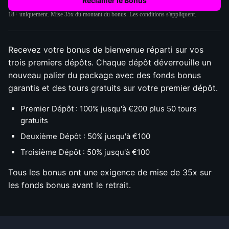
Réclamer le Bonus
18+ uniquement. Mise 35x du montant du bonus. Les conditions s'appliquent.
Recevez votre bonus de bienvenue réparti sur vos
trois premiers dépôts. Chaque dépôt déverrouille un
nouveau palier du package avec des fonds bonus
garantis et des tours gratuits sur votre premier dépôt.
Premier Dépôt : 100% jusqu'à €200 plus 50 tours
gratuits
Deuxième Dépôt : 50% jusqu'à €100
Troisième Dépôt : 50% jusqu'à €100
Tous les bonus ont une exigence de mise de 35x sur
les fonds bonus avant le retrait.