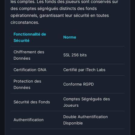
les comptes. Les fonds des joueurs sont conservés sur
des comptes ségrégués distincts des fonds
opérationnels, garantissant leur sécurité en toutes
circonstances.
Fonctionnalité de
Norme
Sécurité
Chiffrement des
SSL 256 bits
Données
Certification GNA
Certifié par iTech Labs
Protection des
Conforme RGPD
Données
Comptes Ségrégués des
Sécurité des Fonds
Joueurs
Double Authentification
Authentification
Disponible