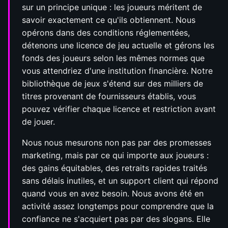
sur un principe unique : les joueurs méritent de
savoir exactement ce qu'ils obtiennent. Nous
opérons dans des conditions réglementées,
détenons une licence de jeu actuelle et gérons les
fonds des joueurs selon les mêmes normes que
vous attendriez d'une institution financière. Notre
bibliothèque de jeux s'étend sur des milliers de
titres provenant de fournisseurs établis, vous
pouvez vérifier chaque licence et restriction avant
de jouer.
Nous nous mesurons non pas par des promesses
marketing, mais par ce qui importe aux joueurs :
des gains équitables, des retraits rapides traités
sans délais inutiles, et un support client qui répond
quand vous en avez besoin. Nous avons été en
activité assez longtemps pour comprendre que la
confiance ne s'acquiert pas par des slogans. Elle