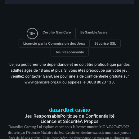
Certifié GamCare
BeGambleAware
18+
Licencié par la Commission des Jeux
Sécurisé SSL
Jeu Responsable
Le jeu peut créer une dépendance et ne doit être pratiqué que par des
adultes âgés de 18 ans et plus. Si vous êtes préoccupé par votre jeu,
veuillez contacter GamCare pour une aide confidentielle gratuite sur
www.gamcare.org.uk ou appelez le 0808 8020 133.
dazardbet casino
Jeu Responsable
Politique de Confidentialité
Licence et Sécurité
À Propos
Dazardbet Gaming Ltd exploite ce site sous la licence numéro MGA/B2C/478/2021
délivrée par l'Autorité Maltaise du Jeu. Ce site est destiné exclusivement aux joueurs
âgés de 18 ans et plus. Le jeu peut créer une dépendance ; si vous ou quelqu'un que