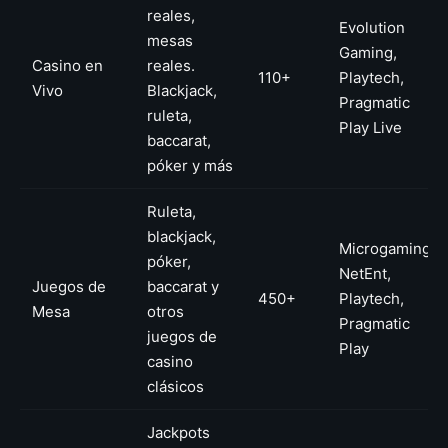
reales,
Evolution
mesas
Gaming,
Casino en
reales.
110+
Playtech,
Vivo
Blackjack,
Pragmatic
ruleta,
Play Live
baccarat,
póker y más
Ruleta,
blackjack,
Microgaming,
póker,
NetEnt,
Juegos de
baccarat y
450+
Playtech,
Mesa
otros
Pragmatic
juegos de
Play
casino
clásicos
Jackpots