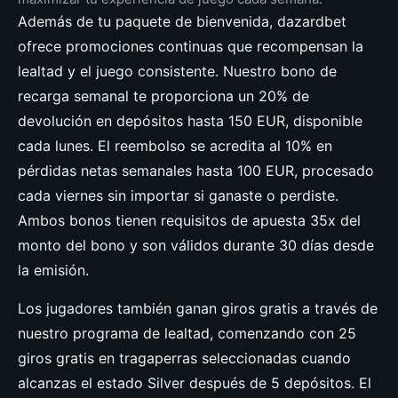
Además de tu paquete de bienvenida, dazardbet
ofrece promociones continuas que recompensan la
lealtad y el juego consistente. Nuestro bono de
recarga semanal te proporciona un 20% de
devolución en depósitos hasta 150 EUR, disponible
cada lunes. El reembolso se acredita al 10% en
pérdidas netas semanales hasta 100 EUR, procesado
cada viernes sin importar si ganaste o perdiste.
Ambos bonos tienen requisitos de apuesta 35x del
monto del bono y son válidos durante 30 días desde
la emisión.
Los jugadores también ganan giros gratis a través de
nuestro programa de lealtad, comenzando con 25
giros gratis en tragaperras seleccionadas cuando
alcanzas el estado Silver después de 5 depósitos. El