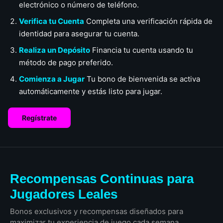
electrónico o número de teléfono.
Verifica tu Cuenta
Completa una verificación rápida de
identidad para asegurar tu cuenta.
Realiza un Depósito
Financia tu cuenta usando tu
método de pago preferido.
Comienza a Jugar
Tu bono de bienvenida se activa
automáticamente y estás listo para jugar.
Regístrate
Recompensas Continuas para
Jugadores Leales
Bonos exclusivos y recompensas diseñados para
maximizar tu experiencia de juego cada semana.