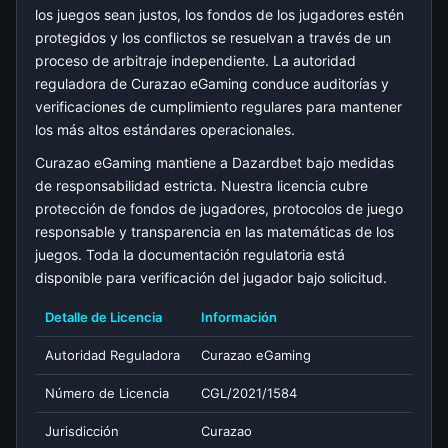
los juegos sean justos, los fondos de los jugadores estén
protegidos y los conflictos se resuelvan a través de un
proceso de arbitraje independiente. La autoridad
reguladora de Curazao eGaming conduce auditorías y
verificaciones de cumplimiento regulares para mantener
los más altos estándares operacionales.
Curazao eGaming mantiene a Dazardbet bajo medidas
de responsabilidad estricta. Nuestra licencia cubre
protección de fondos de jugadores, protocolos de juego
responsable y transparencia en las matemáticas de los
juegos. Toda la documentación regulatoria está
disponible para verificación del jugador bajo solicitud.
Detalle de Licencia
Información
Autoridad Reguladora
Curazao eGaming
Número de Licencia
CGL/2021/1584
Jurisdicción
Curazao