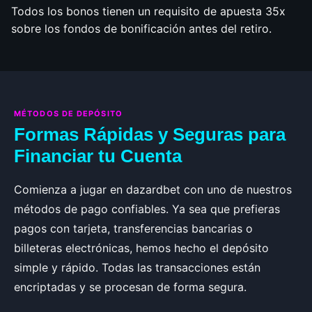
Todos los bonos tienen un requisito de apuesta 35x
sobre los fondos de bonificación antes del retiro.
MÉTODOS DE DEPÓSITO
Formas Rápidas y Seguras para
Financiar tu Cuenta
Comienza a jugar en dazardbet con uno de nuestros
métodos de pago confiables. Ya sea que prefieras
pagos con tarjeta, transferencias bancarias o
billeteras electrónicas, hemos hecho el depósito
simple y rápido. Todas las transacciones están
encriptadas y se procesan de forma segura.