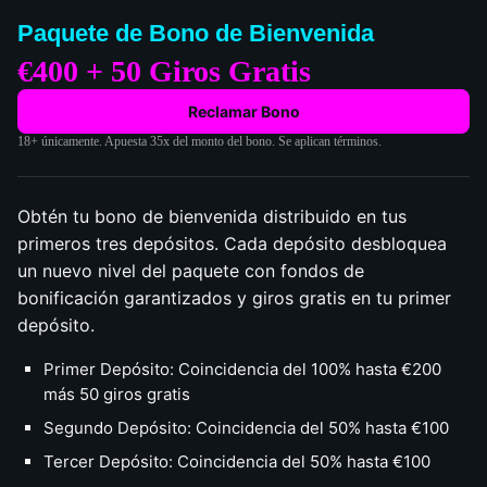
Paquete de Bono de Bienvenida
€400 + 50 Giros Gratis
Reclamar Bono
18+ únicamente. Apuesta 35x del monto del bono. Se aplican términos.
Obtén tu bono de bienvenida distribuido en tus
primeros tres depósitos. Cada depósito desbloquea
un nuevo nivel del paquete con fondos de
bonificación garantizados y giros gratis en tu primer
depósito.
Primer Depósito: Coincidencia del 100% hasta €200
más 50 giros gratis
Segundo Depósito: Coincidencia del 50% hasta €100
Tercer Depósito: Coincidencia del 50% hasta €100