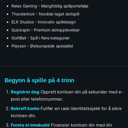
Relax Gaming - Mangfoldig spillportefølje
Thunderkick - Nordisk-laget slotspill
ELK Studios - Innovativ spilldesign
Quickspin - Premium slotopplevelser
iSoftBet - Spill i flere kategorier
Playson - Østeuropeisk spesialist
Begynn å spille på 4 trinn
Registrer deg
Opprett kontoen din på sekunder med e-
post eller telefonnummer.
Bekreft konto
Fullfør en rask identitetssjekk for å sikre
kontoen din.
Foreta et innskudd
Finansier kontoen din med din