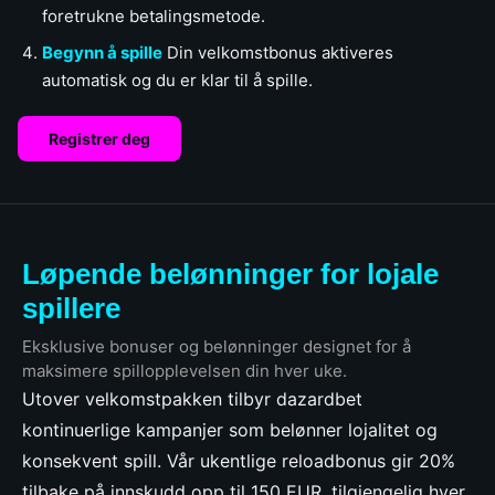
foretrukne betalingsmetode.
Begynn å spille
Din velkomstbonus aktiveres
automatisk og du er klar til å spille.
Registrer deg
Løpende belønninger for lojale
spillere
Eksklusive bonuser og belønninger designet for å
maksimere spillopplevelsen din hver uke.
Utover velkomstpakken tilbyr dazardbet
kontinuerlige kampanjer som belønner lojalitet og
konsekvent spill. Vår ukentlige reloadbonus gir 20%
tilbake på innskudd opp til 150 EUR, tilgjengelig hver