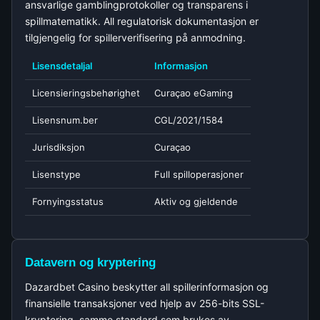
ansvarlige gamblingprotokoller og transparens i
spillmatematikk. All regulatorisk dokumentasjon er
tilgjengelig for spillerverifisering på anmodning.
Lisensdetaljal
Informasjon
Licensieringsbehørighet
Curaçao eGaming
Lisensnum.ber
CGL/2021/1584
Jurisdiksjon
Curaçao
Lisenstype
Full spilloperasjoner
Fornyingsstatus
Aktiv og gjeldende
Datavern og kryptering
Dazardbet Casino beskytter all spillerinformasjon og
finansielle transaksjoner ved hjelp av 256-bits SSL-
kryptering, samme standard som brukes av