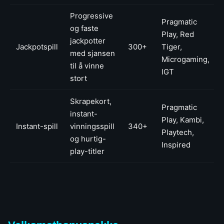
Progressive
Pragmatic
og faste
Play, Red
jackpotter
Jackpotspill
300+
Tiger,
med sjansen
Microgaming,
til å vinne
IGT
stort
Skrapekort,
Pragmatic
instant-
Play, Kambi,
Instant-spill
vinningsspill
340+
Playtech,
og hurtig-
Inspired
play-titler