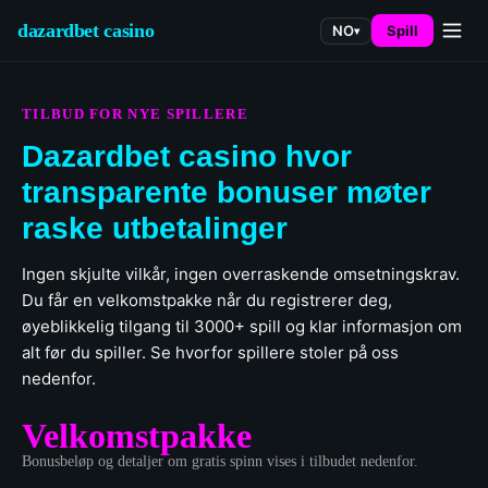
dazardbet casino
NO
Spill
▾
TILBUD FOR NYE SPILLERE
Dazardbet casino hvor
transparente bonuser møter
raske utbetalinger
Ingen skjulte vilkår, ingen overraskende omsetningskrav.
Du får en velkomstpakke når du registrerer deg,
øyeblikkelig tilgang til 3000+ spill og klar informasjon om
alt før du spiller. Se hvorfor spillere stoler på oss
nedenfor.
Velkomstpakke
Bonusbeløp og detaljer om gratis spinn vises i tilbudet nedenfor.