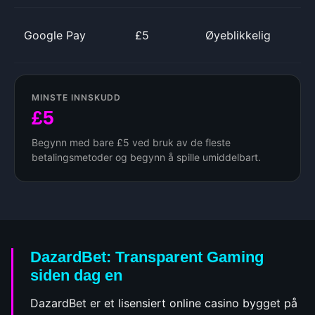
I
Google Pay
£5
Øyeblikkelig
g
MINSTE INNSKUDD
£5
Begynn med bare £5 ved bruk av de fleste
betalingsmetoder og begynn å spille umiddelbart.
DazardBet: Transparent Gaming
siden dag en
DazardBet er et lisensiert online casino bygget på