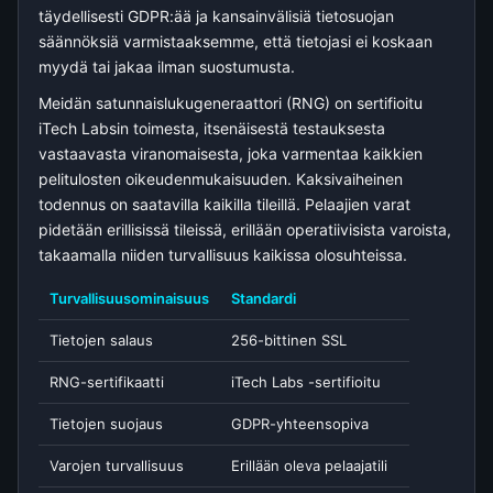
täydellisesti GDPR:ää ja kansainvälisiä tietosuojan
säännöksiä varmistaaksemme, että tietojasi ei koskaan
myydä tai jakaa ilman suostumusta.
Meidän satunnaislukugeneraattori (RNG) on sertifioitu
iTech Labsin toimesta, itsenäisestä testauksesta
vastaavasta viranomaisesta, joka varmentaa kaikkien
pelitulosten oikeudenmukaisuuden. Kaksivaiheinen
todennus on saatavilla kaikilla tileillä. Pelaajien varat
pidetään erillisissä tileissä, erillään operatiivisista varoista,
takaamalla niiden turvallisuus kaikissa olosuhteissa.
Turvallisuusominaisuus
Standardi
Tietojen salaus
256-bittinen SSL
RNG-sertifikaatti
iTech Labs -sertifioitu
Tietojen suojaus
GDPR-yhteensopiva
Varojen turvallisuus
Erillään oleva pelaajatili