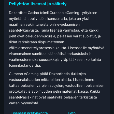
Peliyhtiön lisenssi ja säätely
Dazardbet Casino toimii Curacao eGaming -yrityksen
myöntämän peliyhtiön lisenssin alla, joka on yksi
maailman vakiintuneista online-pelaamisen
sääntelykasvusta. Tämä lisenssi varmistaa, että kaikki
pelit ovat oikeudenmukuisia, pelaajien varat suojatut, ja
riidat ratkaistaan riippumattoman
välimiesmenettelyprosessin kautta. Lisensseille myöntävä
viranomainen suorittaa säännöllisiä tarkastuksia ja
vaatimustenmukaisuussekkeja ylläpitääkseen korkeinta
toimintastandardia.
Curacao eGaming pitää Dazardbetia tiukkojen
vastuunalaisuuden mittareiden alaisia. Lisenssimme
kattaa pelaajien varojen suojelun, vastuullisen pelaamisen
protokollat ja avoimuuden pelin matematiikassa. Kaikki
sääntelyasiakirjat ovat saatavilla pelaajien tarkistusta
varten pyynnöstä.
Lisenssin yksityiskohta
Tieto