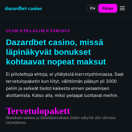
dazardbet casino
FI
Pelaa
▾
UUSIEN PELAAJIEN TARJOUS
Dazardbet casino, missä
läpinäkyvät bonukset
kohtaavat nopeat maksut
Ei piilotettuja ehtoja, ei yllätyksiä kierrotyshinnassa. Saat
tervetulopaketin kun liityt, välittömän pääsyn yli 3000
peliin ja selkeät tiedot kaikesta ennen pelaamisen
aloittamista. Katso alla, miksi pelaajat luottavat meihin.
Tervetulopakett
Bonuksen summa ja ilmaiskierroksien tiedot näkyvät alla olevassa
tarjouksessa.