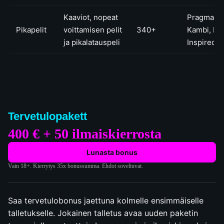
Kaaviot, nopeat
Pragmatic 
Pikapelit
voittamisen pelit
340+
Kambi, Pla
ja pikalatauspeli
Inspired
Tervetulopakett
400 € + 50 ilmaiskierrosta
Lunasta bonus
Vain 18+. Kierrytys 35x bonussumma. Ehdot soveltuvat.
Saa tervetulobonus jaettuna kolmelle ensimmäiselle
talletukselle. Jokainen talletus avaa uuden paketin